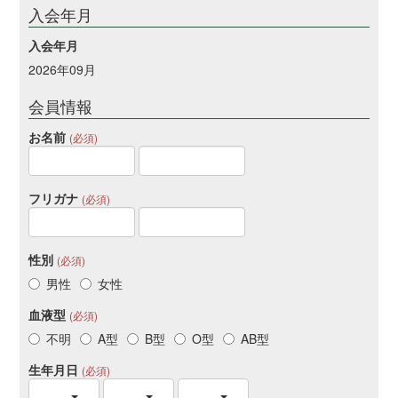
入会年月
入会年月
2026年09月
会員情報
お名前
(必須)
フリガナ
(必須)
性別
(必須)
男性
女性
血液型
(必須)
不明
A型
B型
O型
AB型
生年月日
(必須)